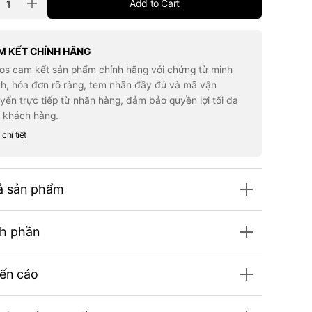
Add to Cart
rease
Increase
tity
quantity
for
Đĩa
BYMONSTER
BABYMONSTER
M KẾT CHÍNH HÃNG
1st
los cam kết sản phẩm chính hãng với chứng từ minh
i
Mini
um
Album
h, hóa đơn rõ ràng, tem nhãn đầy đủ và mã vận
byMons7er]
[BabyMons7er]
yển trực tiếp từ nhãn hàng, đảm bảo quyền lợi tối đa
YG
Tag
 khách hàng.
um
Album
Ver.
chi tiết
ion
Option
ả sản phẩm
h phần
ến cáo