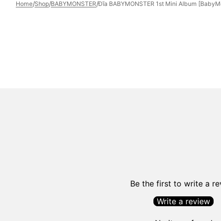
/
/
/
Home
Shop
BABYMONSTER
Đĩa BABYMONSTER 1st Mini Album [BabyMon
Be the first to write a r
Write a review