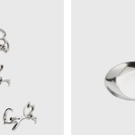
Trang
BABYMONSTER
Jewelry
Tray