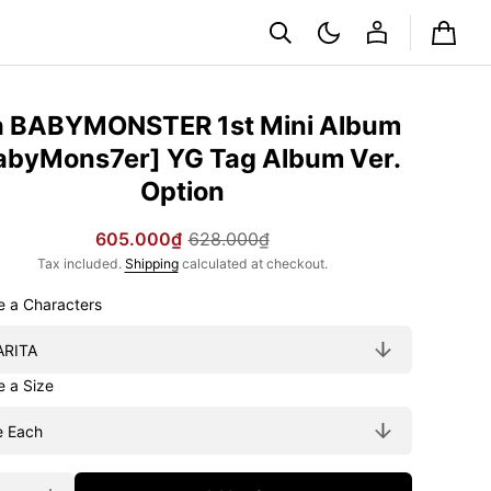
Cart
a BABYMONSTER 1st Mini Album
abyMons7er] YG Tag Album Ver.
Option
605.000₫
628.000₫
Sale
Regular
Tax included.
Shipping
calculated at checkout.
price
price
Choose a Characters
Choose a Size
ty