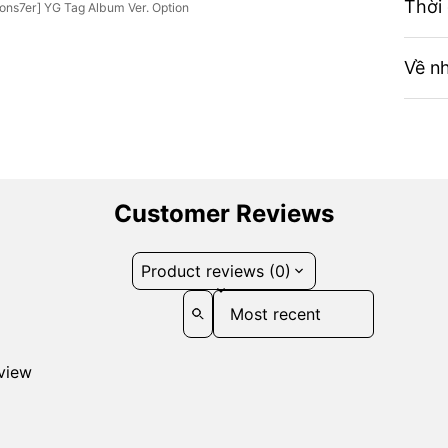
Thời
s7er] YG Tag Album Ver. Option
Về n
Customer Reviews
Product reviews (0)
Sort reviews by
eview