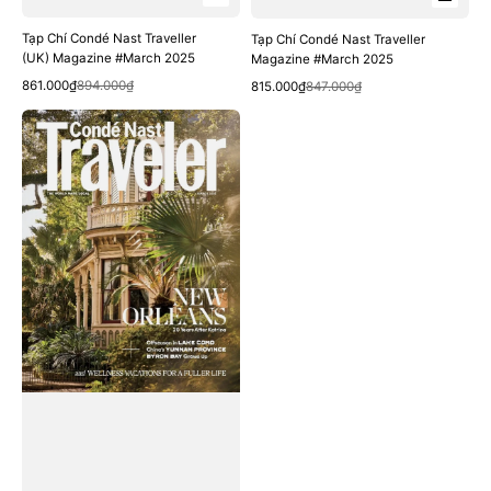
Tạp Chí Condé Nast Traveller
Tạp Chí Condé Nast Traveller
(UK) Magazine #March 2025
Magazine #March 2025
Quick View
Quick View
Sale
Regular
Sale
Regular
861.000₫
894.000₫
815.000₫
847.000₫
price
price
price
price
Tạp
Chí
Condé
Nast
Traveller
Magazine
#January
/
February
2025