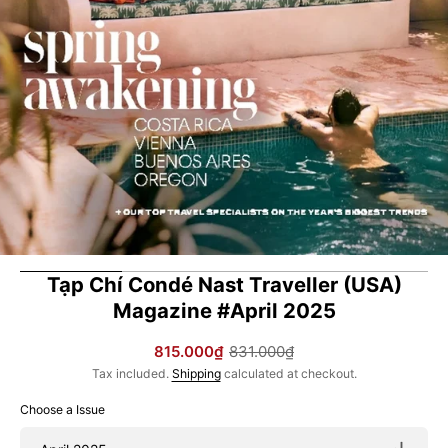
in
gallery
view
Tạp Chí Condé Nast Traveller (USA)
Magazine #April 2025
815.000₫
831.000₫
Sale
Regular
Tax included.
Shipping
calculated at checkout.
price
price
Choose a Issue