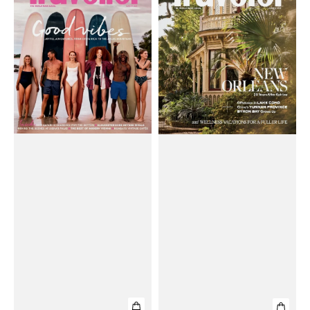
Nast
Nast
Traveller
Traveller
(UK)
Magazine
Magazine
#March
#March
2025
2025