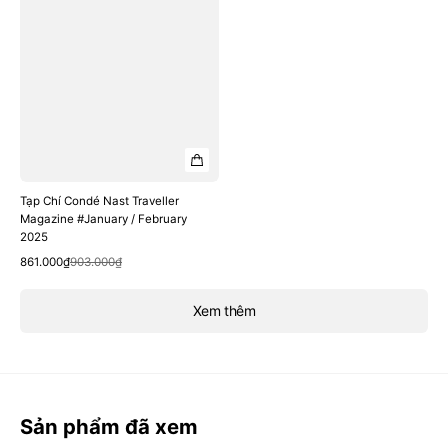
Tạp Chí Condé Nast Traveller
Magazine #January / February
2025
Quick View
Sale
Regular
861.000₫
903.000₫
price
price
Xem thêm
Sản phẩm đã xem