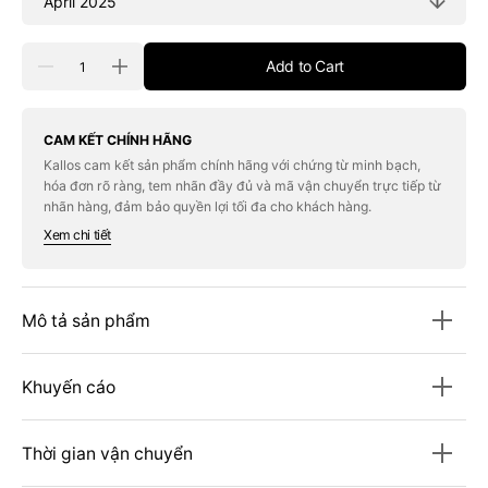
Quantity
Add to Cart
Decrease
Increase
quantity
quantity
for
for
Tạp
Tạp
Chí
Chí
CAM KẾT CHÍNH HÃNG
Condé
Condé
Kallos cam kết sản phẩm chính hãng với chứng từ minh bạch,
Nast
Nast
hóa đơn rõ ràng, tem nhãn đầy đủ và mã vận chuyển trực tiếp từ
Traveller
Traveller
(USA)
(USA)
nhãn hàng, đảm bảo quyền lợi tối đa cho khách hàng.
Magazine
Magazine
Xem chi tiết
#April
#April
2025
2025
Mô tả sản phẩm
Khuyến cáo
Thời gian vận chuyển