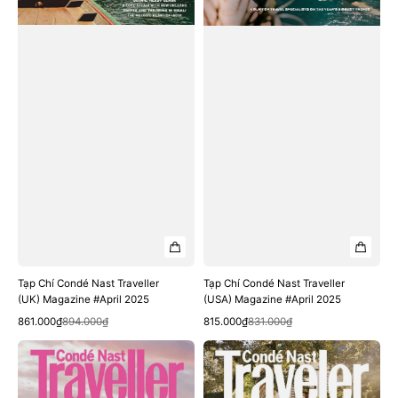
Tạp Chí Condé Nast Traveller
Tạp Chí Condé Nast Traveller
(UK) Magazine #April 2025
(USA) Magazine #April 2025
Quick View
Quick View
Sale
Regular
Sale
Regular
861.000₫
894.000₫
815.000₫
831.000₫
price
price
price
price
Tạp
Tạp
Chí
Chí
Condé
Condé