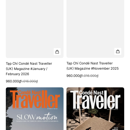
Tạp Chí Condé Nast Traveller
Tạp Chí Condé Nast Traveller
(UK) Magazine #November 2025
(UK) Magazine #January /
February 2026
Quick View
Sale
Regular
960.000₫
1.016.000₫
Quick View
price
price
Sale
Regular
960.000₫
1.016.000₫
price
price
Tạp
Tạp
Chí
Chí
Condé
Condé
Nast
Nast
Traveller
Traveller
(UK)
Magazine
Magazine
#September