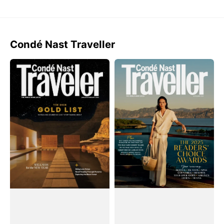
Condé Nast Traveller
Tạp
Tạp
Chí
Chí
Condé
Condé
Nast
Nast
Traveller
Traveller
(UK)
(UK)
Magazine
Magazine
#January
#November
/
2025
February
2026