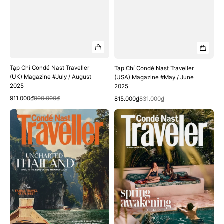
Tạp Chí Condé Nast Traveller
Tạp Chí Condé Nast Traveller
(UK) Magazine #July / August
(USA) Magazine #May / June
2025
2025
Quick View
Quick View
Sale
Regular
Sale
Regular
911.000₫
990.000₫
815.000₫
831.000₫
price
price
price
price
Tạp
Tạp
Chí
Chí
Condé
Condé
Nast
Nast
Traveller
Traveller
(UK)
(USA)
Magazine
Magazine
#April
#April
2025
2025