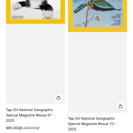
-
-
2025
2025
Tạp Chí National Geographic
Special Magazine #Issue 67 -
Tạp Chí National Geographic
2025
Special Magazine #Issue 70 -
Quick View
Sale
Regular
885.000₫
1.249.000₫
2025