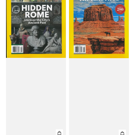
Geographic
Geographic
Magazine
Magazine
Special
Special
#2026
#2026
No
No.
09
06
-
Hidden
Rome