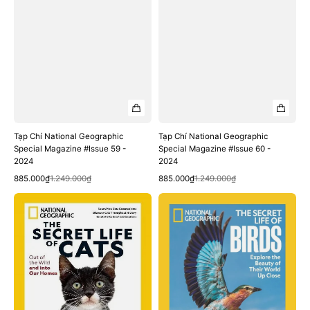
Tạp Chí National Geographic
Tạp Chí National Geographic
Special Magazine #Issue 59 -
Special Magazine #Issue 60 -
2024
2024
Quick View
Quick View
Sale
Regular
Sale
Regular
885.000₫
1.249.000₫
885.000₫
1.249.000₫
price
price
price
price
Tạp
Tạp
Chí
Chí
National
National
Geographic
Geographic
Special
Special
Magazine
Magazine
#Issue
#Issue
67
70