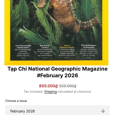
in
gallery
view
Tạp Chí National Geographic Magazine
#February 2026
805.000₫
929.000₫
Sale
Regular
Tax included.
Shipping
calculated at checkout.
price
price
Choose a Issue