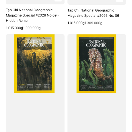
Tạp Chí National Geographic
Tạp Chí National Geographic
Magazine Special #2026 No 09 -
Magazine Special #2026 No. 06
Hidden Rome
Quick View
Sale
Regular
1.015.000₫
1.309.000₫
Quick View
Sale
Regular
1.015.000₫
1.309.000₫
price
price
price
price
Tạp
Tạp
Chí
Chí
National
National
Geographic
Geographic
Magazine
Magazine
#January
#February
2026
2026