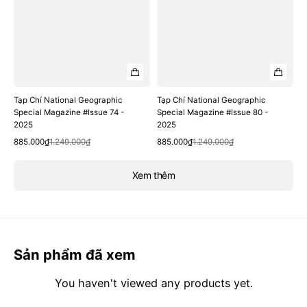
Tạp Chí National Geographic
Tạp Chí National Geographic
Special Magazine #Issue 74 -
Special Magazine #Issue 80 -
2025
2025
Quick View
Quick View
Sale
Regular
Sale
Regular
885.000₫
1.249.000₫
885.000₫
1.249.000₫
price
price
price
price
Xem thêm
Sản phẩm đã xem
You haven't viewed any products yet.