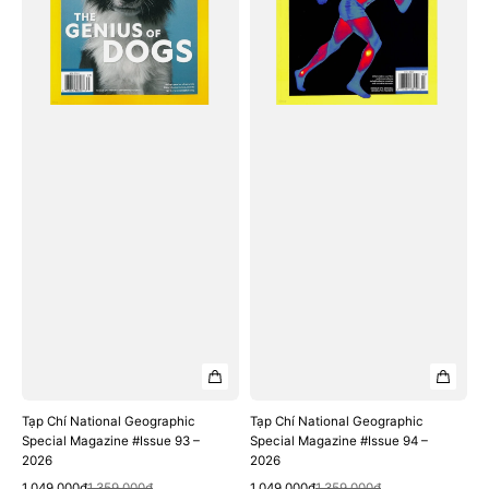
Magazine
Magazine
#Issue
#Issue
93
94
–
–
2026
2026
Tạp Chí National Geographic
Tạp Chí National Geographic
Special Magazine #Issue 93 –
Special Magazine #Issue 94 –
2026
2026
Quick View
Quick View
Sale
Regular
Sale
Regular
1.049.000₫
1.359.000₫
1.049.000₫
1.359.000₫