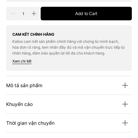
Quantity
Add to Cart
Decrease
Increase
quantity
quantity
for
for
Tạp
Tạp
Chí
Chí
CAM KẾT CHÍNH HÃNG
National
National
Kallos cam kết sản phẩm chính hãng với chứng từ minh bạch,
Geographic
Geographic
hóa đơn rõ ràng, tem nhãn đầy đủ và mã vận chuyển trực tiếp từ
Magazine
Magazine
#February
#February
nhãn hàng, đảm bảo quyền lợi tối đa cho khách hàng.
2026
2026
Xem chi tiết
Mô tả sản phẩm
Khuyến cáo
Thời gian vận chuyển