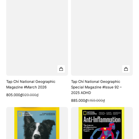
ADHD
Tạp Chí National Geographic
Tạp Chí National Geographic
Magazine #March 2026
Special Magazine #Issue 92 –
2025 ADHD
Quick View
Sale
Regular
805.000₫
929.000₫
Quick View
price
price
Sale
Regular
885.000₫
1.159.000₫
price
price
Tạp
Tạp
Chí
Chí
National
National
Geographic
Geographic
Special
Special