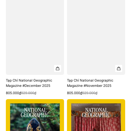
Tạp Chí National Geographic
Tạp Chí National Geographic
Magazine #November 2025
Magazine #December 2025
Quick View
Quick View
Sale
Regular
Sale
Regular
805.000₫
929.000₫
805.000₫
929.000₫
price
price
price
price
Tạp
Tạp
Chí
Chí
National
National
Geographic
Geographic
Magazine
Magazine