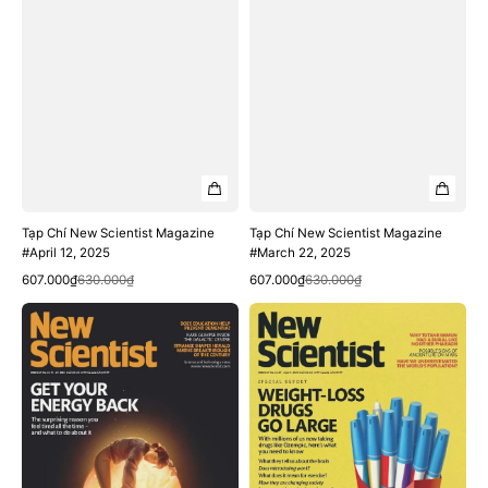
Tạp Chí New Scientist Magazine
Tạp Chí New Scientist Magazine
#April 12, 2025
#March 22, 2025
Quick View
Quick View
Sale
Regular
Sale
Regular
607.000₫
630.000₫
607.000₫
630.000₫
price
price
price
price
Tạp
Tạp
Chí
Chí
New
New
Scientist
Scientist
Magazine
Magazine
#March
#March
15,
29,
2025
2025