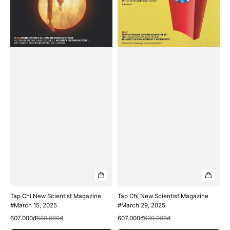
Tạp Chí New Scientist Magazine
Tạp Chí New Scientist Magazine
#March 15, 2025
#March 29, 2025
Quick View
Quick View
Sale
Regular
Sale
Regular
607.000₫
630.000₫
607.000₫
630.000₫
price
price
price
price