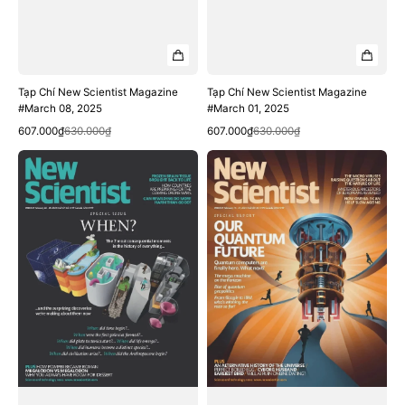
Tạp Chí New Scientist Magazine
Tạp Chí New Scientist Magazine
#March 08, 2025
#March 01, 2025
Quick View
Quick View
Sale
Regular
Sale
Regular
607.000₫
630.000₫
607.000₫
630.000₫
price
price
price
price
Tạp
Tạp
Chí
Chí
New
New
Scientist
Scientist
Magazine
Magazine
#February
#February
22,
15,
2025
2025