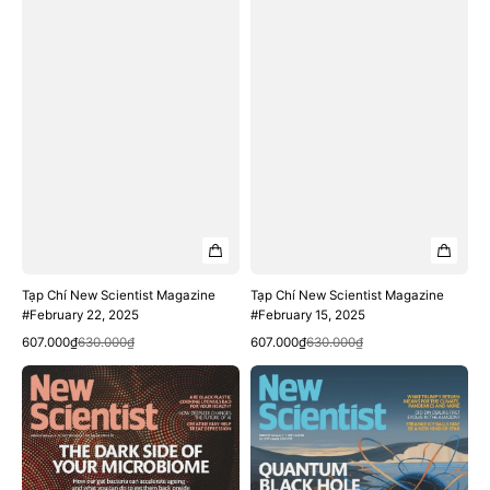
Tạp Chí New Scientist Magazine
Tạp Chí New Scientist Magazine
#February 22, 2025
#February 15, 2025
Quick View
Quick View
Sale
Regular
Sale
Regular
607.000₫
630.000₫
607.000₫
630.000₫
price
price
price
price
Tạp
Tạp
Chí
Chí
New
New
Scientist
Scientist
Magazine
Magazine