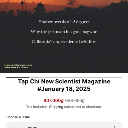
in
gallery
view
Tạp Chí New Scientist Magazine
#January 18, 2025
607.000₫
630.000₫
Sale
Regular
Tax included.
Shipping
calculated at checkout.
price
price
Choose a Issue