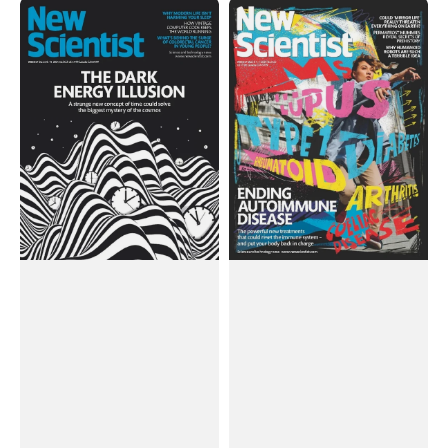
Tạp
Tạp
Chí
Chí
New
New
Scientist
Scientist
Magazine
Magazine
#March
#March
08,
01,
2025
2025