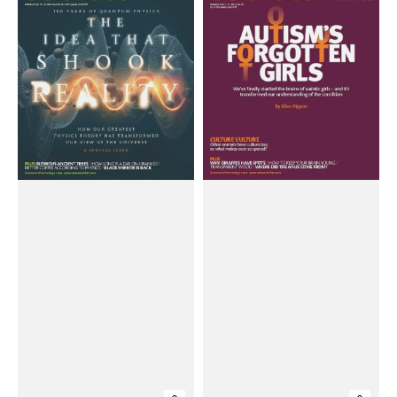
Scientist
Scientist
Magazine
Magazine
#April
#April
19,
05,
2025
2025