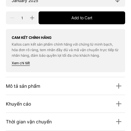
Quantity
Add to Cart
Decrease
Increase
quantity
quantity
for
for
Tạp
Tạp
Chí
Chí
CAM KẾT CHÍNH HÃNG
New
New
Kallos cam kết sản phẩm chính hãng với chứng từ minh bạch,
Scientist
Scientist
hóa đơn rõ ràng, tem nhãn đầy đủ và mã vận chuyển trực tiếp từ
Magazine
Magazine
#January
#January
nhãn hàng, đảm bảo quyền lợi tối đa cho khách hàng.
18,
18,
Xem chi tiết
2025
2025
Mô tả sản phẩm
Khuyến cáo
Thời gian vận chuyển