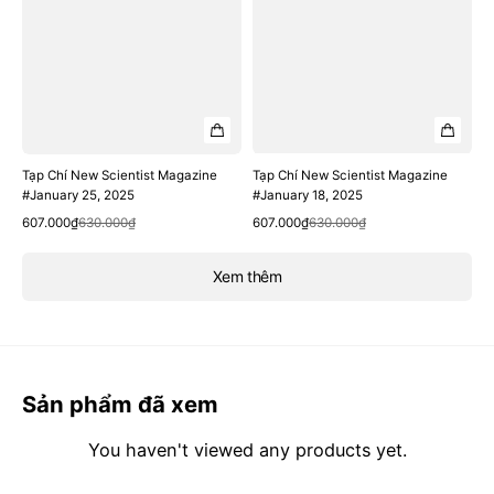
Tạp Chí New Scientist Magazine
Tạp Chí New Scientist Magazine
#January 25, 2025
#January 18, 2025
Quick View
Quick View
Sale
Regular
Sale
Regular
607.000₫
630.000₫
607.000₫
630.000₫
price
price
price
price
Xem thêm
Sản phẩm đã xem
You haven't viewed any products yet.