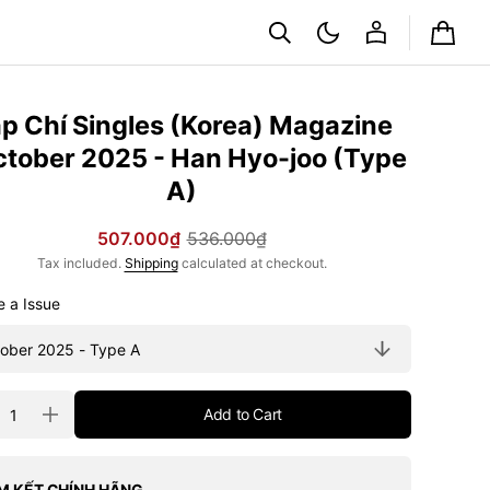
Cart
p Chí Singles (Korea) Magazine
tober 2025 - Han Hyo-joo (Type
A)
507.000₫
536.000₫
Sale
Regular
Tax included.
Shipping
calculated at checkout.
price
price
Choose a Issue
ty
Add to Cart
rease
Increase
tity
quantity
for
Tạp
Chí