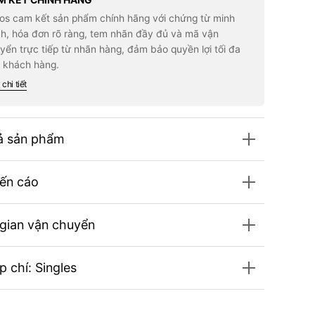
M KẾT CHÍNH HÃNG
gles
Singles
los cam kết sản phẩm chính hãng với chứng từ minh
rea)
(Korea)
azine
Magazine
h, hóa đơn rõ ràng, tem nhãn đầy đủ và mã vận
tober
#October
yển trực tiếp từ nhãn hàng, đảm bảo quyền lợi tối đa
5
2025
-
 khách hàng.
Han
-
Hyo-
chi tiết
joo
pe
(Type
A)
ả sản phẩm
ến cáo
 gian vận chuyển
p chí: Singles