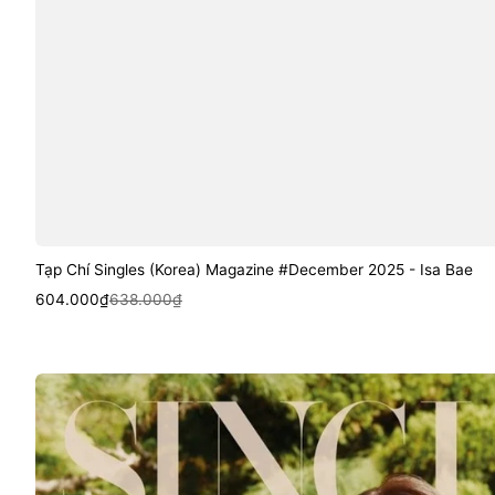
Tạp Chí Singles (Korea) Magazine #December 2025 - Isa Bae
Sale
Regular
Quick View
604.000₫
638.000₫
price
price
Tạp
Chí
Singles
(Korea)
Magazine