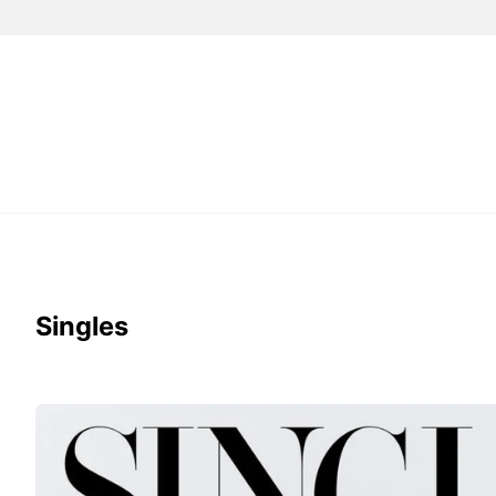
Singles
Tạp
Chí
Singles
(Korea)