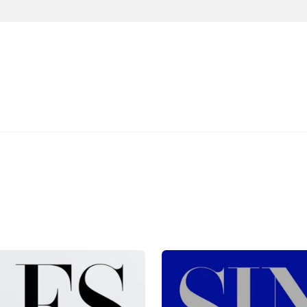
Tạp
Chí
Singles
(Korea)