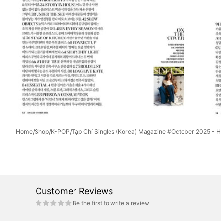
media
3
in
gallery
view
/
/
/
Home
Shop
K-POP
Tạp Chí Singles (Korea) Magazine #October 2025 - H
Customer Reviews
Be the first to write a review