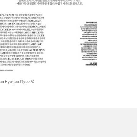
media
4
in
gallery
view
an Hyo-joo (Type A)