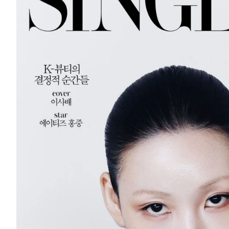
Magazine
#December
2025
-
Isa
Bae