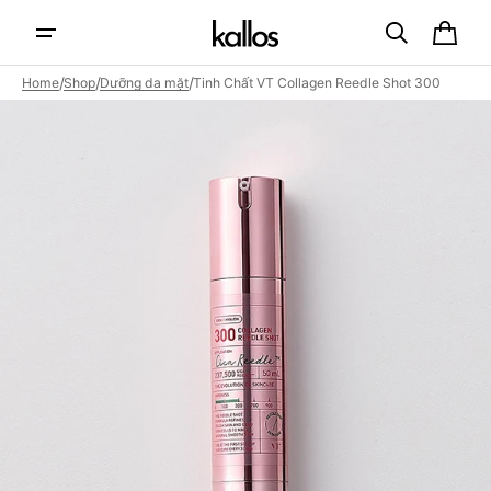
Skip to
content
Cart
/
/
/
Home
Shop
Dưỡng da mặt
Tinh Chất VT Collagen Reedle Shot 300
Open
featured
media
in
gallery
view