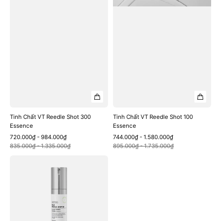
Tinh Chất VT Reedle Shot 300
Tinh Chất VT Reedle Shot 100
Essence
Essence
Sale
Regular
Sale
Regular
720.000₫ - 984.000₫
744.000₫ - 1.580.000₫
Quick View
Quick View
price
price
price
price
835.000₫ - 1.335.000₫
895.000₫ - 1.735.000₫
Tinh
Chất
VT
Cosmetics
Mild
Reedle