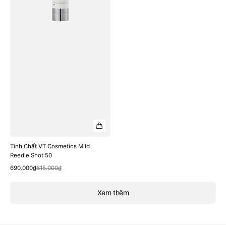
Shot
50
Tinh Chất VT Cosmetics Mild
Reedle Shot 50
Quick View
Sale
Regular
690.000₫
815.000₫
price
price
Xem thêm