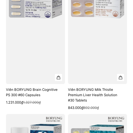
#60
Health
Capsules
Solution
#30
Tablets
Viên BORYUNG Brain Cognitive
Viên BORYUNG Milk Thistle
PS 300 #60 Capsules
Premium Liver Health Solution
#30 Tablets
Quick View
Sale
Regular
1.231.000₫
1.327.000₫
Quick View
price
price
Sale
Regular
843.000₫
892.000₫
price
price
Viên
Viên
BORYUNG
BORYUNG
Calcium
Supercritical