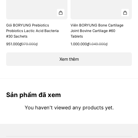
Gói BORYUNG Prebiotics
Viên BORYUNG Bone Cartilage
Probiotics Lactic Acid Bacteria
Joint Bovine Cartilage #60
#30 Sachets
Tablets
Quick View
Quick View
Sale
Regular
Sale
Regular
951.000₫
979.000₫
1.000.000₫
1.049.000₫
price
price
price
price
Xem thêm
Sản phẩm đã xem
You haven't viewed any products yet.