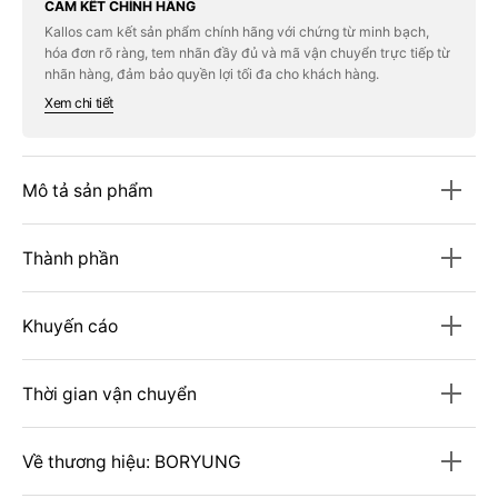
BORYUNG
BORYUNG
CAM KẾT CHÍNH HÃNG
Plant-
Plant-
Kallos cam kết sản phẩm chính hãng với chứng từ minh bạch,
Based
Based
hóa đơn rõ ràng, tem nhãn đầy đủ và mã vận chuyển trực tiếp từ
Supercritical
Supercritical
rTG
rTG
nhãn hàng, đảm bảo quyền lợi tối đa cho khách hàng.
Omega-
Omega-
Xem chi tiết
3
3
#60
#60
Capsules
Capsules
Mô tả sản phẩm
Thành phần
Khuyến cáo
Thời gian vận chuyển
Về thương hiệu: BORYUNG