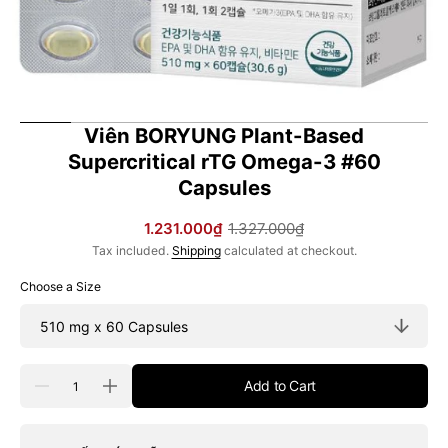
Viên BORYUNG Plant-Based
Supercritical rTG Omega-3 #60
Capsules
1.231.000₫
1.327.000₫
Sale
Regular
Tax included.
Shipping
calculated at checkout.
price
price
Choose a Size
Quantity
Add to Cart
Decrease
Increase
quantity
quantity
for
for
Viên
Viên