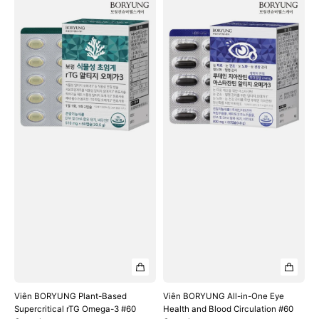
Viên
Viên
BORYUNG
BORYUNG
Plant-
All-
Based
in-
Supercritical
One
rTG
Eye
Omega-
Health
3
and
#60
Blood
Capsules
Circulation
#60
Capsules
Viên BORYUNG Plant-Based
Viên BORYUNG All-in-One Eye
Supercritical rTG Omega-3 #60
Health and Blood Circulation #60