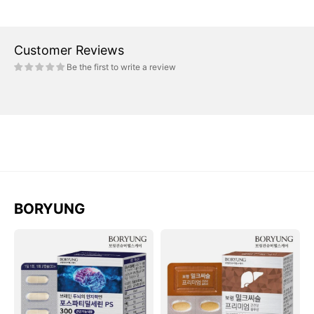
Customer Reviews
Be the first to write a review
BORYUNG
Viên
Viên
BORYUNG
BORYUNG
Brain
Milk
Cognitive
Thistle
PS
Premium
300
Liver