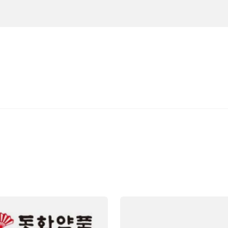
Viên
DongWha
Pharm