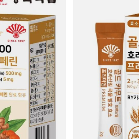
Gold
Kamut
Enzyme
Premium
#30
Sticks