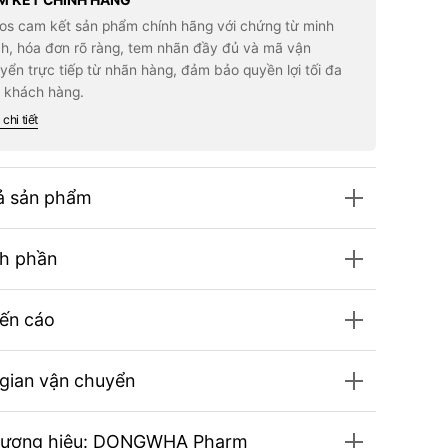
M KẾT CHÍNH HÃNG
lesterol
Cholesterol
los cam kết sản phẩm chính hãng với chứng từ minh
e
Care
agement
Management
h, hóa đơn rõ ràng, tem nhãn đầy đủ và mã vận
acolin
Monacolin
yển trực tiếp từ nhãn hàng, đảm bảo quyền lợi tối đa
K
#60
 khách hàng.
lets
Tablets
chi tiết
ả sản phẩm
h phần
ến cáo
 gian vận chuyển
hương hiệu: DONGWHA Pharm