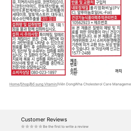
Open
media
9
in
gallery
view
/
/
/
Home
Shop
Bổ sung Vitamin
Viên DongWha Cholesterol Care Managemen
Customer Reviews
Be the first to write a review