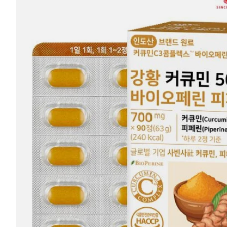
Turmeric
Curcumin
500
#90
Tablets