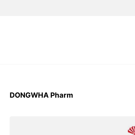
DONGWHA Pharm
Viên
DongWha
Pharm