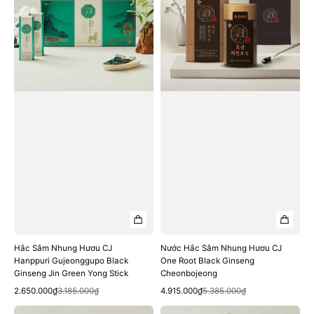
Hươu
Nhung
CJ
Hươu
Hanppuri
CJ
Gujeonggupo
One
Black
Root
Ginseng
Black
Jin
Ginseng
Green
Cheonbojeong
Yong
Stick
Hắc Sâm Nhung Hươu CJ
Nước Hắc Sâm Nhung Hươu CJ
Hanppuri Gujeonggupo Black
One Root Black Ginseng
Ginseng Jin Green Yong Stick
Cheonbojeong
Quick View
Quick View
Sale
Regular
Sale
Regular
2.650.000₫
3.185.000₫
4.915.000₫
5.385.000₫
price
price
price
price
Nước
Nước