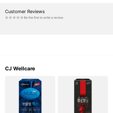
Customer Reviews
Be the first to write a review
CJ Wellcare
Viên
Nước
CJ
Tăng
Prostate
Sinh
Sopal
Lực
Max
CJ
Prostate
Arginine