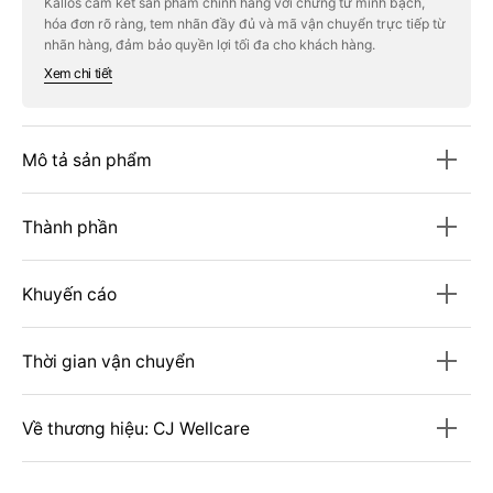
Kallos cam kết sản phẩm chính hãng với chứng từ minh bạch,
Nhung
Nhung
hóa đơn rõ ràng, tem nhãn đầy đủ và mã vận chuyển trực tiếp từ
Hươu
Hươu
CJ
CJ
nhãn hàng, đảm bảo quyền lợi tối đa cho khách hàng.
Hanppuri
Hanppuri
Xem chi tiết
Black
Black
Ginseng
Ginseng
Cheonbo
Cheonbo
Stick
Stick
Mô tả sản phẩm
Thành phần
Khuyến cáo
Thời gian vận chuyển
Về thương hiệu: CJ Wellcare