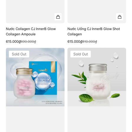
Nước Collagen CJ InnerB Glow
Nước Uống CJ InnerB Glow Shot
Collagen Ampoule
Collagen
Quick View
Quick View
Sale
Regular
Sale
Regular
615.000₫
690.000₫
615.000₫
810.000₫
price
price
price
price
Viên
Viên
Sold Out
Sold Out
Uống
Uống
CJ
Trắng
InnerB
Da
Intense
CJ
Collagen
InnerB
Snow
White