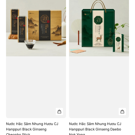
Hắc
Hắc
Sâm
Sâm
Nhung
Nhung
Hươu
Hươu
CJ
CJ
Hanppuri
Hanppuri
Black
Black
Ginseng
Ginseng
Cheonbo
Daebo
Stick
Nok
Yong
Nước Hắc Sâm Nhung Hươu CJ
Nước Hắc Sâm Nhung Hươu CJ
Hanppuri Black Ginseng
Hanppuri Black Ginseng Daebo
Cheonbo Stick
Nok Yong