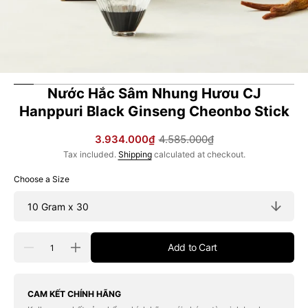
Nước Hắc Sâm Nhung Hươu CJ
Hanppuri Black Ginseng Cheonbo Stick
3.934.000₫
4.585.000₫
Sale
Regular
Tax included.
Shipping
calculated at checkout.
price
price
Choose a Size
Quantity
Add to Cart
Decrease
Increase
quantity
quantity
for
for
Nước
Nước
Hắc
Hắc
CAM KẾT CHÍNH HÃNG
Sâm
Sâm