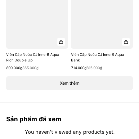
Viên Cấp Nước CJ InnerB Aqua
Viên Cấp Nước CJ InnerB Aqua
Rich Double Up
Bank
Quick View
Quick View
Sale
Regular
Sale
Regular
800.000₫
865.000₫
714.000₫
815.000₫
price
price
price
price
Xem thêm
Sản phẩm đã xem
You haven't viewed any products yet.