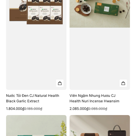
Health
Health
Black
Nuri
Garlic
Incense
Extract
Hwansim
Nước Tỏi Đen CJ Natural Health
Viên Ngậm Nhung Hươu CJ
Black Garlic Extract
Health Nuri Incense Hwansim
Quick View
Quick View
Sale
Regular
Sale
Regular
1.804.000₫
2.185.000₫
2.085.000₫
2.985.000₫
price
price
price
price
Hắc
Nước
Sâm
Hắc
Nhung
Sâm