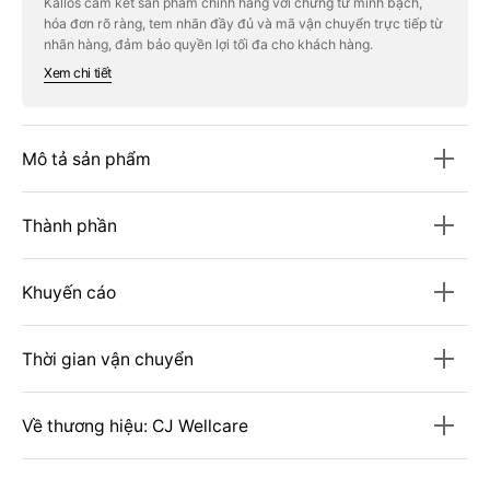
Kallos cam kết sản phẩm chính hãng với chứng từ minh bạch,
Lực
Lực
hóa đơn rõ ràng, tem nhãn đầy đủ và mã vận chuyển trực tiếp từ
CJ
CJ
Prostate
Prostate
nhãn hàng, đảm bảo quyền lợi tối đa cho khách hàng.
Arginine
Arginine
Xem chi tiết
6000
6000
Mô tả sản phẩm
Thành phần
Khuyến cáo
Thời gian vận chuyển
Về thương hiệu: CJ Wellcare