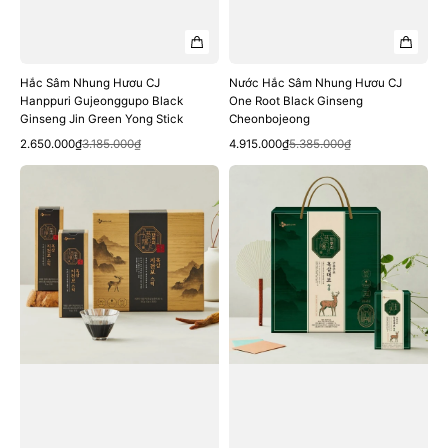
Hắc Sâm Nhung Hươu CJ
Nước Hắc Sâm Nhung Hươu CJ
Hanppuri Gujeonggupo Black
One Root Black Ginseng
Ginseng Jin Green Yong Stick
Cheonbojeong
Quick View
Quick View
Sale
Regular
Sale
Regular
2.650.000₫
3.185.000₫
4.915.000₫
5.385.000₫
price
price
price
price
Nước
Nước
Hắc
Hắc
Sâm
Sâm
Nhung
Nhung
Hươu
Hươu
CJ
CJ
Hanppuri
Hanppuri
Black
Black
Ginseng
Ginseng
Cheonbo
Daebo
Stick
Nok
Yong