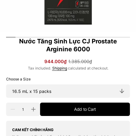
Nước Tăng Sinh Lực CJ Prostate
Arginine 6000
944.000₫
1.385.000₫
Sale
Regular
Tax included.
Shipping
calculated at checkout.
price
price
Choose a Size
Quantity
Add to Cart
Decrease
Increase
quantity
quantity
for
for
Nước
Nước
Tăng
Tăng
CAM KẾT CHÍNH HÃNG
Sinh
Sinh