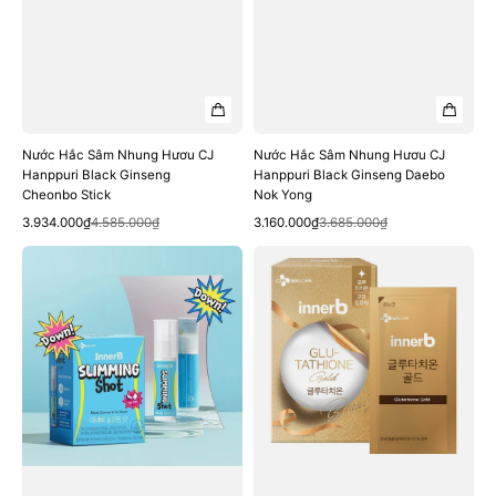
Nước Hắc Sâm Nhung Hươu CJ
Nước Hắc Sâm Nhung Hươu CJ
Hanppuri Black Ginseng
Hanppuri Black Ginseng Daebo
Cheonbo Stick
Nok Yong
Quick View
Quick View
Sale
Regular
Sale
Regular
3.934.000₫
4.585.000₫
3.160.000₫
3.685.000₫
price
price
price
price
Nước
Miếng
Giảm
Ngậm
Cân
CJ
CJ
InnerB
InnerB
Glutathione
Slimming
Gold
Shot