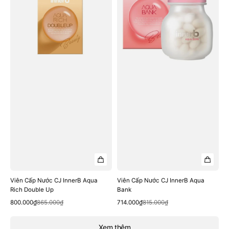
CJ
CJ
InnerB
InnerB
Aqua
Aqua
Rich
Bank
Double
Up
Viên Cấp Nước CJ InnerB Aqua
Viên Cấp Nước CJ InnerB Aqua
Rich Double Up
Bank
Quick View
Quick View
Sale
Regular
Sale
Regular
800.000₫
865.000₫
714.000₫
815.000₫
price
price
price
price
Xem thêm