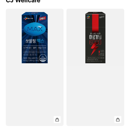
CJ Wellcare
Viên
Nước
CJ
Tăng
Prostate
Sinh
Sopal
Lực
Max
CJ
Prostate
Arginine
6000