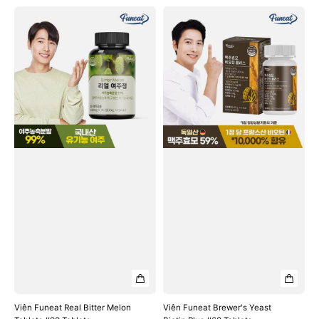
price
price
price
price
Viên
Viên
Funeat
Funeat
Real
Brewer's
Bitter
Yeast
Melon
Biotin
Tablets
Plus
#90
#60
Tablets
Tablets
Viên Funeat Real Bitter Melon
Viên Funeat Brewer's Yeast