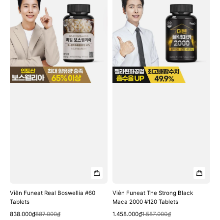
Funeat
Funeat
Real
The
Boswellia
Strong
#60
Black
Tablets
Maca
2000
#120
Tablets
Viên Funeat Real Boswellia #60
Viên Funeat The Strong Black
Tablets
Maca 2000 #120 Tablets
Quick View
Quick View
Sale
Regular
Sale
Regular
838.000₫
887.000₫
1.458.000₫
1.587.000₫