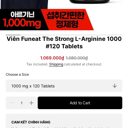
Viên Funeat The Strong L-Arginine 1000
#120 Tablets
1.069.000₫
1.080.000₫
Sale
Regular
Tax included.
Shipping
calculated at checkout.
price
price
Choose a Size
Quantity
Add to Cart
Decrease
Increase
quantity
quantity
for
for
Viên
Viên
Funeat
Funeat
CAM KẾT CHÍNH HÃNG
The
The