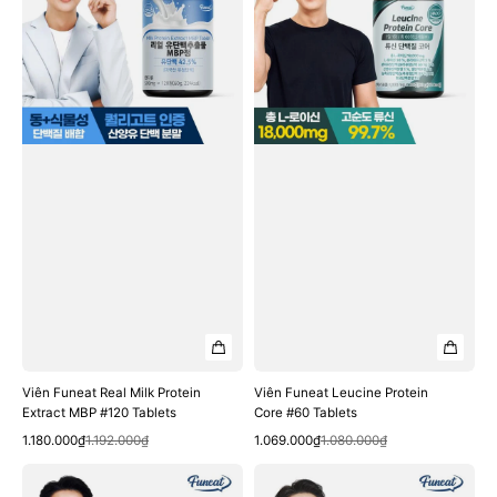
Milk
Protein
Protein
Core
Extract
#60
MBP
Tablets
#120
Tablets
Viên Funeat Real Milk Protein
Viên Funeat Leucine Protein
Extract MBP #120 Tablets
Core #60 Tablets
Quick View
Quick View
Sale
Regular
Sale
Regular
1.180.000₫
1.192.000₫
1.069.000₫
1.080.000₫
price
price
price
price
Viên
Viên