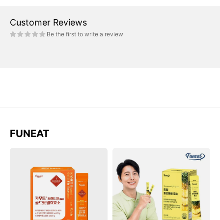
Customer Reviews
Be the first to write a review
FUNEAT
Men
Gói
Tiêu
Funeat
Hóa
Real
Kamut
Pineapple
NaturalPlus
Enzyme
Gold
#30
Fit
Sticks