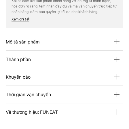
Kallos cam kết sản phẩm chính hãng với chứng từ minh bạch,
Strong
Strong
hóa đơn rõ ràng, tem nhãn đầy đủ và mã vận chuyển trực tiếp từ
L-
L-
Arginine
Arginine
nhãn hàng, đảm bảo quyền lợi tối đa cho khách hàng.
1000
1000
Xem chi tiết
#120
#120
Tablets
Tablets
Mô tả sản phẩm
Thành phần
Khuyến cáo
Thời gian vận chuyển
Về thương hiệu: FUNEAT