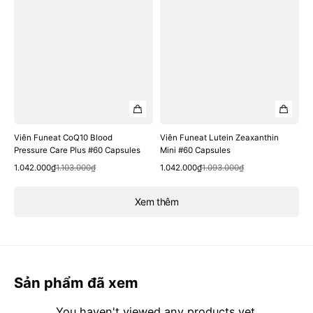
Viên Funeat CoQ10 Blood
Viên Funeat Lutein Zeaxanthin
Pressure Care Plus #60 Capsules
Mini #60 Capsules
Quick View
Quick View
Sale
Regular
Sale
Regular
1.042.000₫
1.103.000₫
1.042.000₫
1.093.000₫
price
price
price
price
Xem thêm
Sản phẩm đã xem
You haven't viewed any products yet.