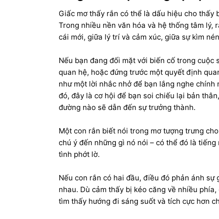
Giấc mơ thấy rắn có thể là dấu hiệu cho thấy 
Trong nhiều nền văn hóa và hệ thống tâm lý, rắ
cái mới, giữa lý trí và cảm xúc, giữa sự kìm né
Nếu bạn đang đối mặt với biến cố trong cuộc 
quan hệ, hoặc đứng trước một quyết định quan
như một lời nhắc nhở để bạn lắng nghe chính 
đó, đây là cơ hội để bạn soi chiếu lại bản thâ
đường nào sẽ dẫn đến sự trưởng thành.
Một con rắn biết nói trong mơ tượng trưng cho
chú ý đến những gì nó nói – có thể đó là tiếng
tình phớt lờ.
Nếu con rắn có hai đầu, điều đó phản ánh sự 
nhau. Dù cảm thấy bị kéo căng về nhiều phía,
tìm thấy hướng đi sáng suốt và tích cực hơn c