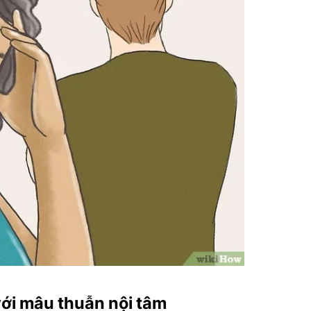
với mâu thuẫn nội tâm