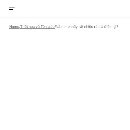
Skip to
content
/
/
Home
Triết học và Tôn giáo
Nằm mơ thấy rất nhiều rắn là điềm gì?