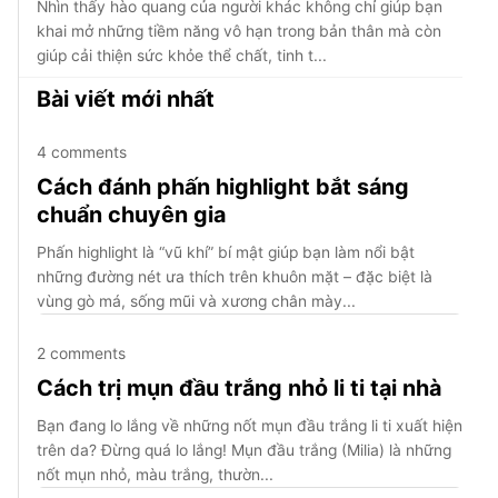
Nhìn thấy hào quang của người khác không chỉ giúp bạn
khai mở những tiềm năng vô hạn trong bản thân mà còn
giúp cải thiện sức khỏe thể chất, tinh t...
Bài viết mới nhất
4 comments
Cách đánh phấn highlight bắt sáng
chuẩn chuyên gia
Phấn highlight là “vũ khí” bí mật giúp bạn làm nổi bật
những đường nét ưa thích trên khuôn mặt – đặc biệt là
vùng gò má, sống mũi và xương chân mày...
2 comments
Cách trị mụn đầu trắng nhỏ li ti tại nhà
Bạn đang lo lắng về những nốt mụn đầu trắng li ti xuất hiện
trên da? Đừng quá lo lắng! Mụn đầu trắng (Milia) là những
nốt mụn nhỏ, màu trắng, thườn...