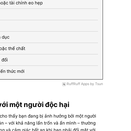
hoặc tài chính eo hẹp
h dục
oặc thể chất
 đổi
iến thức mới
RuffRuff Apps
by
Tsun
với một người độc hại
c cho thấy bạn đang bị ảnh hưởng bởi một người
ắn – với khả năng lẩn trốn và ẩn mình – thường
g và cảm giác bất an khi bạn phải đối mặt với